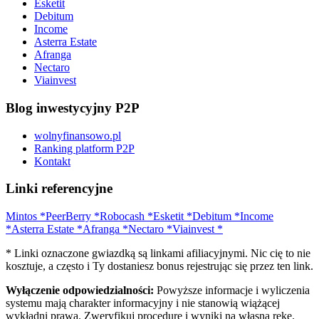
Esketit
Debitum
Income
Asterra Estate
Afranga
Nectaro
Viainvest
Blog inwestycyjny P2P
wolnyfinansowo.pl
Ranking platform P2P
Kontakt
Linki referencyjne
Mintos
*
PeerBerry
*
Robocash
*
Esketit
*
Debitum
*
Income
*
Asterra Estate
*
Afranga
*
Nectaro
*
Viainvest
*
* Linki oznaczone gwiazdką są linkami afiliacyjnymi. Nic cię to nie
kosztuje, a często i Ty dostaniesz bonus rejestrując się przez ten link.
Wyłączenie odpowiedzialności:
Powyższe informacje i wyliczenia
systemu mają charakter informacyjny i nie stanowią wiążącej
wykładni prawa. Zweryfikuj procedurę i wyniki na własną rękę.