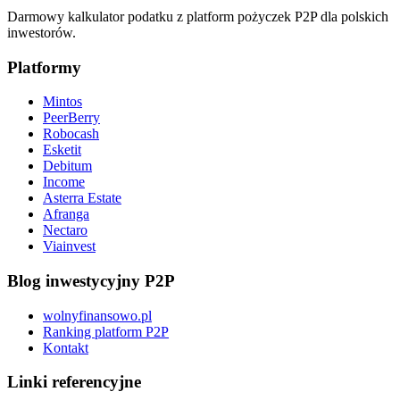
Darmowy kalkulator podatku z platform pożyczek P2P dla polskich
inwestorów.
Platformy
Mintos
PeerBerry
Robocash
Esketit
Debitum
Income
Asterra Estate
Afranga
Nectaro
Viainvest
Blog inwestycyjny P2P
wolnyfinansowo.pl
Ranking platform P2P
Kontakt
Linki referencyjne