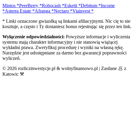
Mintos
*
PeerBerry
*
Robocash
*
Esketit
*
Debitum
*
Income
*
Asterra Estate
*
Afranga
*
Nectaro
*
Viainvest
*
* Linki oznaczone gwiazdką są linkami afiliacyjnymi. Nic cię to nie
kosztuje, a często i Ty dostaniesz bonus rejestrując się przez ten link.
Wyłączenie odpowiedzialności:
Powyższe informacje i wyliczenia
systemu mają charakter informacyjny i nie stanowią wiążącej
wykładni prawa. Zweryfikuj procedurę i wyniki na własną rękę.
Narzędzie jest udostępniane za darmo bez gwarancji poprawności
wyliczeń.
©
2026
rozliczinwestycje.pl & wolnyfinansowo.pl | Zasilane 🥟 z
Katowic ⚒️